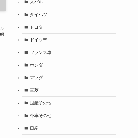
スバル
ダイハツ
トヨタ
コル
等昭
ドイツ車
フランス車
ホンダ
マツダ
三菱
国産その他
外車その他
日産