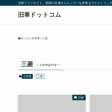
旧車ファンサイト。昭和の名車からエンスーな外車までヒストリック
旧車ドットコム
ホーム
日本車
三菱
三菱
– category –
日本車
三菱
三菱