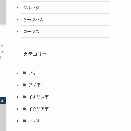
ジネッタ
ケータハム
ロータス
ズク
ボネ
カテゴリー
ア
いすゞ
アメ車
イギリス車
三菱
イタリア車
スズキ