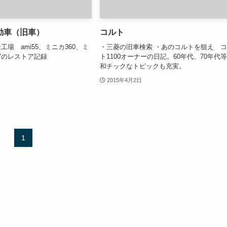
動車（旧車）
コルト
場 ami55、ミニカ360、ミ
・三菱の旧車検索 ・あのコルトを狙え 
1Vのレストア記録
ト1100オーナーの日記。60年代、70年代
和チックなトピックも充実。
2015年4月2日
1