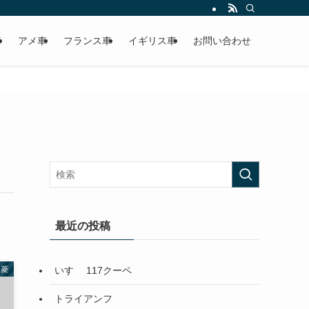
車
アメ車
フランス車
イギリス車
お問い合わせ
最近の投稿
いすゞ 117クーペ
三菱
トライアンフ