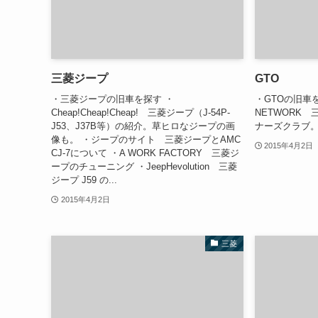
三菱ジープ
GTO
・三菱ジープの旧車を探す ・
・GTOの旧車を探
Cheap!Cheap!Cheap! 三菱ジープ（J-54P-
NETWORK
J53、J37B等）の紹介。草ヒロなジープの画
ナーズクラブ。
像も。 ・ジープのサイト 三菱ジープとAMC
2015年4月2日
CJ-7について ・A WORK FACTORY 三菱ジ
ープのチューニング ・JeepHevolution 三菱
ジープ J59 の...
2015年4月2日
三菱