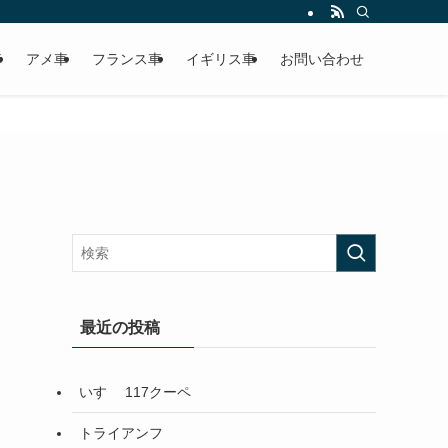
車
アメ車
フランス車
イギリス車
お問い合わせ
最近の投稿
いすゞ 117クーペ
トライアンフ