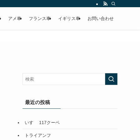
車
アメ車
フランス車
イギリス車
お問い合わせ
最近の投稿
いすゞ 117クーペ
トライアンフ