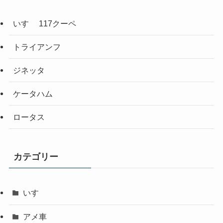
いすゞ 117クーペ
トライアンフ
ジネッタ
ケータハム
ロータス
カテゴリー
いすゞ
アメ車