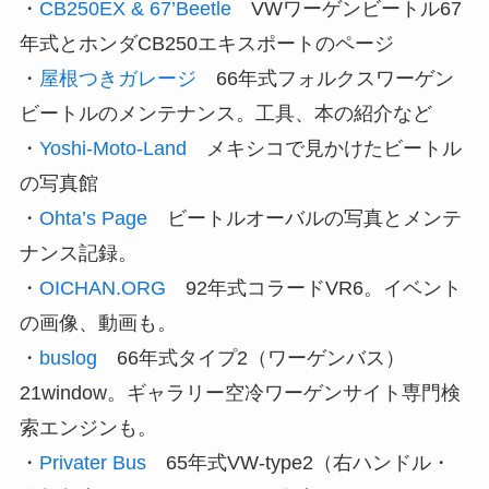
・
CB250EX & 67’Beetle
VWワーゲンビートル67
年式とホンダCB250エキスポートのページ
・
屋根つきガレージ
66年式フォルクスワーゲン
ビートルのメンテナンス。工具、本の紹介など
・
Yoshi-Moto-Land
メキシコで見かけたビートル
の写真館
・
Ohta’s Page
ビートルオーバルの写真とメンテ
ナンス記録。
・
OICHAN.ORG
92年式コラードVR6。イベント
の画像、動画も。
・
buslog
66年式タイプ2（ワーゲンバス）
21window。ギャラリー空冷ワーゲンサイト専門検
索エンジンも。
・
Privater Bus
65年式VW-type2（右ハンドル・